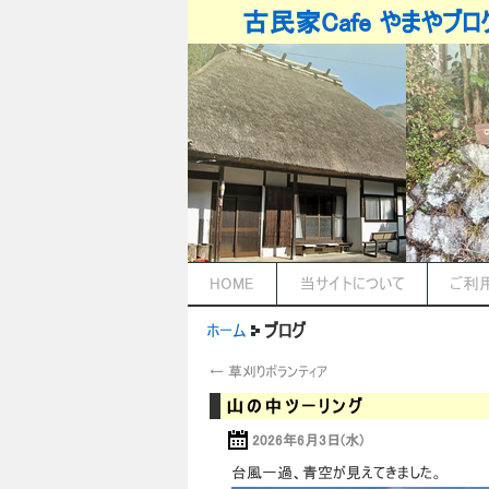
古民家Cafe やまやブロ
HOME
当サイトについて
ご利
ホーム
ブログ
←
草刈りボランティア
山の中ツーリング
2026年6月3日(水)
台風一過、青空が見えてきました。