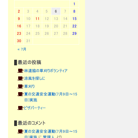
1
2
3
4
5
6
7
8
9
10
11
12
13
14
15
16
17
18
19
20
21
22
23
24
25
26
27
28
29
30
31
« 7月
最近の投稿
林道脇の草刈りボランティア
涼風を探しに
草刈り
夏の交通安全運動(7月9日～15
日)実施
ピザパーティー
最近のコメント
夏の交通安全運動(7月9日～15
日)実施
に
管理人
より