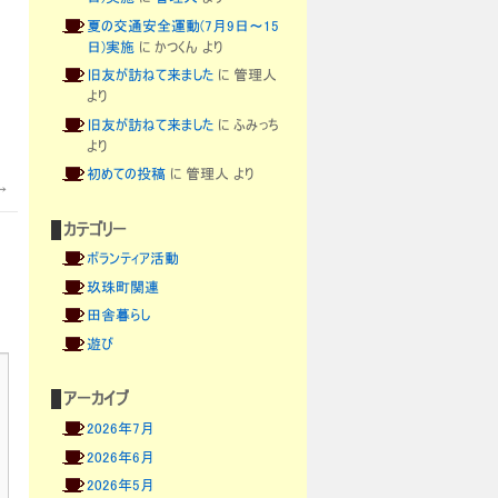
夏の交通安全運動(7月9日～15
日)実施
に
かつくん
より
旧友が訪ねて来ました
に
管理人
より
旧友が訪ねて来ました
に
ふみっち
より
初めての投稿
に
管理人
より
→
カテゴリー
ボランティア活動
玖珠町関連
田舎暮らし
遊び
アーカイブ
2026年7月
2026年6月
2026年5月