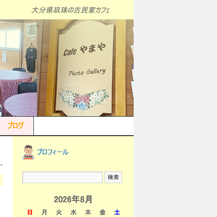
大分県玖珠の古民家カフェ
ブログ
プロフィール
→
2026年8月
日
月
火
水
木
金
土